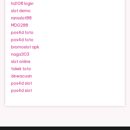
hd108 login
slot demo
ransslot88
MDG288
pos4d toto
pos4d toto
bromoslot apk
naga303
slot online
tokek toto
dewacuan
pos4d slot
pos4d slot