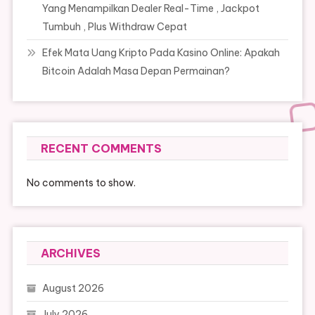
Yang Menampilkan Dealer Real-Time , Jackpot
Tumbuh , Plus Withdraw Cepat
Efek Mata Uang Kripto Pada Kasino Online: Apakah
Bitcoin Adalah Masa Depan Permainan?
RECENT COMMENTS
No comments to show.
ARCHIVES
August 2026
July 2026