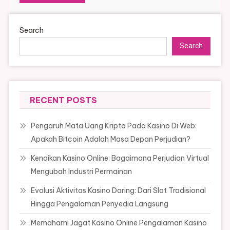
Search
Search
RECENT POSTS
Pengaruh Mata Uang Kripto Pada Kasino Di Web:
Apakah Bitcoin Adalah Masa Depan Perjudian?
Kenaikan Kasino Online: Bagaimana Perjudian Virtual
Mengubah Industri Permainan
Evolusi Aktivitas Kasino Daring: Dari Slot Tradisional
Hingga Pengalaman Penyedia Langsung
Memahami Jagat Kasino Online Pengalaman Kasino