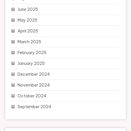
June 2025
May 2025
April 2025
March 2025
February 2025
January 2025
December 2024
November 2024
October 2024
September 2024