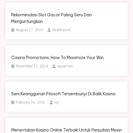
Rekomendasi Slot Gacor Paling Seru Dan
Menguntungkan
August 17, 2025
ShahFaisal
Casino Promotions: How To Maximize Your Win
November 12, 2024
wp-james
Seni Keanggunan Filosofi Tersembunyi Di Balik Kasino
February 16, 2026
Ivy
Menentukan Kasino Online Terbaik Untuk Perjudian Mesin