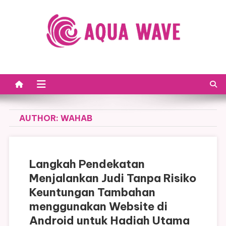
Skip to content
AUTHOR:
WAHAB
Langkah Pendekatan
Menjalankan Judi Tanpa Risiko
Keuntungan Tambahan
menggunakan Website di
Android untuk Hadiah Utama