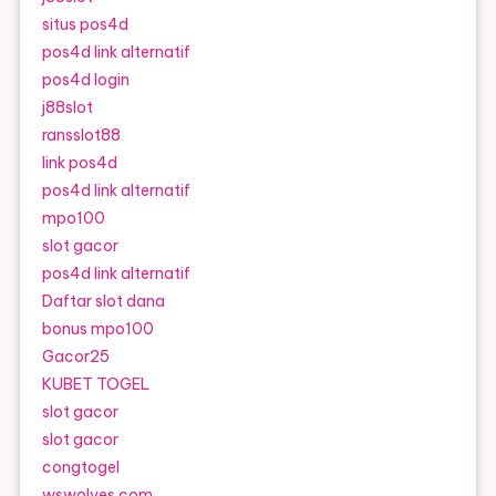
situs pos4d
pos4d link alternatif
pos4d login
j88slot
ransslot88
link pos4d
pos4d link alternatif
mpo100
slot gacor
pos4d link alternatif
Daftar slot dana
bonus mpo100
Gacor25
KUBET TOGEL
slot gacor
slot gacor
congtogel
wswolves.com