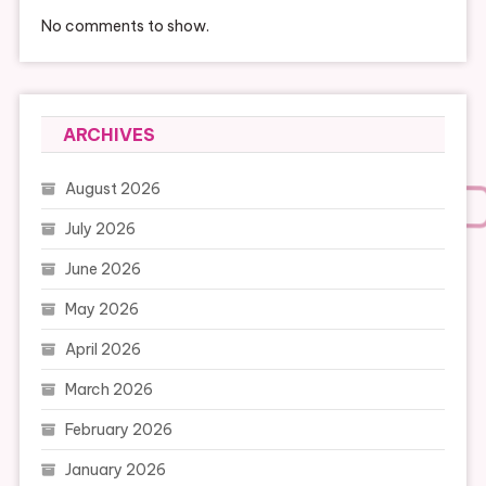
No comments to show.
ARCHIVES
August 2026
July 2026
June 2026
May 2026
April 2026
March 2026
February 2026
January 2026