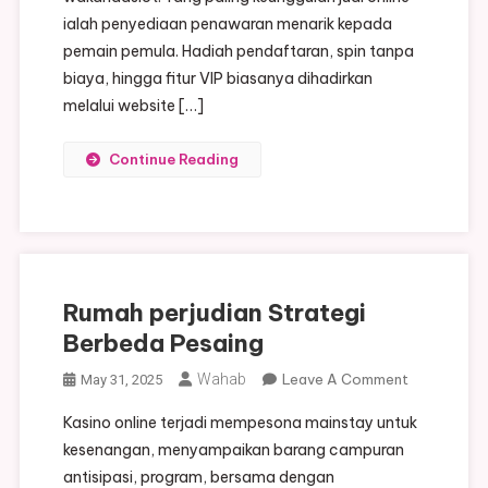
ialah penyediaan penawaran menarik kepada
pemain pemula. Hadiah pendaftaran, spin tanpa
biaya, hingga fitur VIP biasanya dihadirkan
melalui website […]
Continue Reading
Rumah perjudian Strategi
Berbeda Pesaing
Wahab
Leave A Comment
On
May 31, 2025
Rumah
Kasino online terjadi mempesona mainstay untuk
Perjudian
kesenangan, menyampaikan barang campuran
Strategi
antisipasi, program, bersama dengan
Berbeda