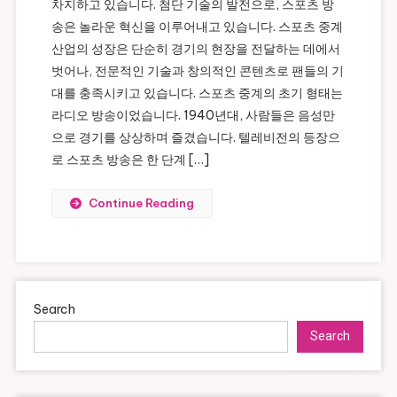
차지하고 있습니다. 첨단 기술의 발전으로, 스포츠 방
송은 놀라운 혁신을 이루어내고 있습니다. 스포츠 중계
산업의 성장은 단순히 경기의 현장을 전달하는 데에서
벗어나, 전문적인 기술과 창의적인 콘텐츠로 팬들의 기
대를 충족시키고 있습니다. 스포츠 중계의 초기 형태는
라디오 방송이었습니다. 1940년대, 사람들은 음성만
으로 경기를 상상하며 즐겼습니다. 텔레비전의 등장으
로 스포츠 방송은 한 단계 […]
Continue Reading
Search
Search