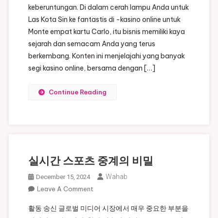
keberuntungan. Di dalam cerah lampu Anda untuk
Pesaing
Las Kota Sin ke fantastis di -kasino online untuk
Monte empat kartu Carlo, itu bisnis memiliki kaya
sejarah dan semacam Anda yang terus
berkembang. Konten ini menjelajahi yang banyak
segi kasino online, bersama dengan […]
Continue Reading
실시간 스포츠 중계의 비밀
Wahab
December 15, 2024
Leave A Comment
On 실시간 스포츠 중계의 비밀
활동 송신 글로벌 미디어 시장에서 매우 중요한 부분을