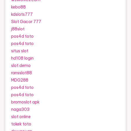
kebo88
kdslots777
Slot Gacor 777
j88slot
pos4d toto
pos4d toto
situs slot
hd108 login
slot demo
ransslot88
MDG288
pos4d toto
pos4d toto
bromoslot apk
naga303
slot online
tokek toto