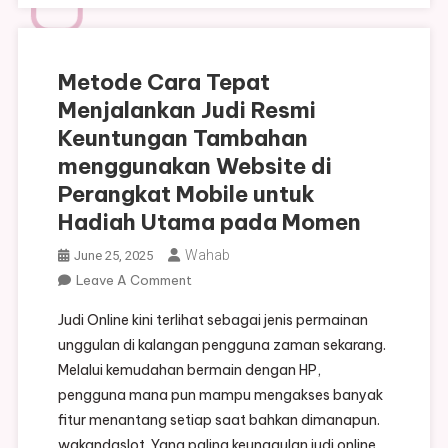
Metode Cara Tepat
Menjalankan Judi Resmi
Keuntungan Tambahan
menggunakan Website di
Perangkat Mobile untuk
Hadiah Utama pada Momen
Wahab
June 25, 2025
Leave A Comment
On Metode Cara Tepat
Menjalankan Judi Resmi Keuntungan
Judi Online kini terlihat sebagai jenis permainan
Tambahan Menggunakan Website
unggulan di kalangan pengguna zaman sekarang.
Di Perangkat Mobile Untuk Hadiah
Melalui kemudahan bermain dengan HP,
Utama Pada Momen
pengguna mana pun mampu mengakses banyak
fitur menantang setiap saat bahkan dimanapun.
wakandaslot. Yang paling keunggulan judi online