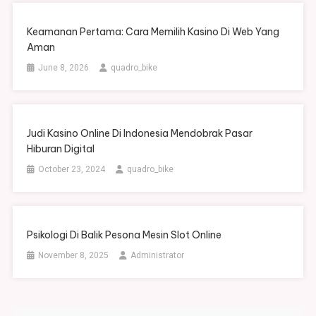
Keamanan Pertama: Cara Memilih Kasino Di Web Yang
Aman
June 8, 2026
quadro_bike
Judi Kasino Online Di Indonesia Mendobrak Pasar
Hiburan Digital
October 23, 2024
quadro_bike
Psikologi Di Balik Pesona Mesin Slot Online
November 8, 2025
Administrator