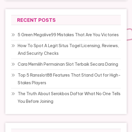
RECENT POSTS
5 Green Megalive99 Mistakes That Are You Victories
How To Spot A Legit Situs Togel Licensing, Reviews,
And Security Checks
Cara Memilih Permainan Slot Terbaik Secara Daring
Top 5 Ransslot88 Features That Stand Out for High-
Stakes Players
The Truth About Serokbos Daftar What No One Tells
You Before Joining