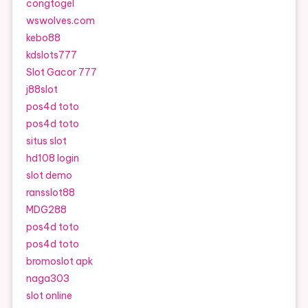
congtogel
wswolves.com
kebo88
kdslots777
Slot Gacor 777
j88slot
pos4d toto
pos4d toto
situs slot
hd108 login
slot demo
ransslot88
MDG288
pos4d toto
pos4d toto
bromoslot apk
naga303
slot online