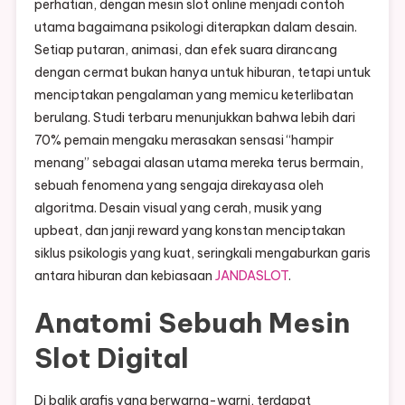
perhatian, dengan mesin slot online menjadi contoh
utama bagaimana psikologi diterapkan dalam desain.
Setiap putaran, animasi, dan efek suara dirancang
dengan cermat bukan hanya untuk hiburan, tetapi untuk
menciptakan pengalaman yang memicu keterlibatan
berulang. Studi terbaru menunjukkan bahwa lebih dari
70% pemain mengaku merasakan sensasi “hampir
menang” sebagai alasan utama mereka terus bermain,
sebuah fenomena yang sengaja direkayasa oleh
algoritma. Desain visual yang cerah, musik yang
upbeat, dan janji reward yang konstan menciptakan
siklus psikologis yang kuat, seringkali mengaburkan garis
antara hiburan dan kebiasaan
JANDASLOT
.
Anatomi Sebuah Mesin
Slot Digital
Di balik grafis yang berwarna-warni, terdapat