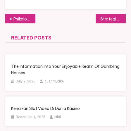
Post navigation
Psikologi di Balik Taruhan Mengapa Kita Terus Memutar Gulungan
Strategi Psikologis di Balik Desain Slot Online
RELATED POSTS
The Information Into Your Enjoyable Realm Of Gambling
Houses
July 9, 2026
quadro_bike
Kenaikan Slot Video Di Dunia Kasino
December 4, 2025
bilal