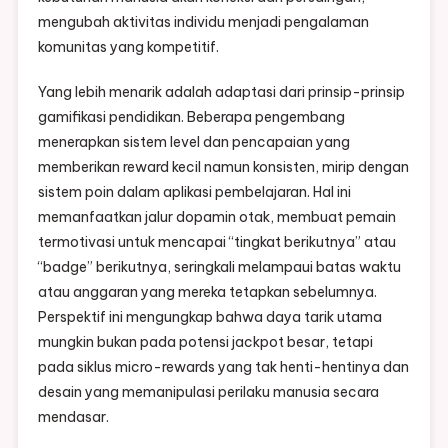
mengubah aktivitas individu menjadi pengalaman
komunitas yang kompetitif.
Yang lebih menarik adalah adaptasi dari prinsip-prinsip
gamifikasi pendidikan. Beberapa pengembang
menerapkan sistem level dan pencapaian yang
memberikan reward kecil namun konsisten, mirip dengan
sistem poin dalam aplikasi pembelajaran. Hal ini
memanfaatkan jalur dopamin otak, membuat pemain
termotivasi untuk mencapai “tingkat berikutnya” atau
“badge” berikutnya, seringkali melampaui batas waktu
atau anggaran yang mereka tetapkan sebelumnya.
Perspektif ini mengungkap bahwa daya tarik utama
mungkin bukan pada potensi jackpot besar, tetapi
pada siklus micro-rewards yang tak henti-hentinya dan
desain yang memanipulasi perilaku manusia secara
mendasar.