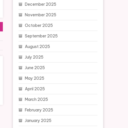
December 2025
November 2025
October 2025
September 2025
August 2025
July 2025
June 2025
May 2025
April 2025
March 2025
February 2025
January 2025