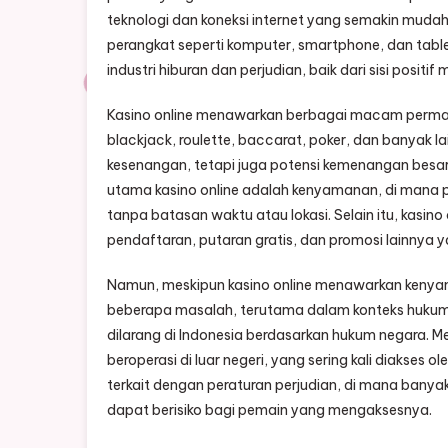
teknologi dan koneksi internet yang semakin mudah,
perangkat seperti komputer, smartphone, dan tabl
industri hiburan dan perjudian, baik dari sisi positif
Kasino online menawarkan berbagai macam permaina
blackjack, roulette, baccarat, poker, dan banyak 
kesenangan, tetapi juga potensi kemenangan besar
utama kasino online adalah kenyamanan, di mana 
tanpa batasan waktu atau lokasi. Selain itu, kasin
pendaftaran, putaran gratis, dan promosi lainnya ya
Namun, meskipun kasino online menawarkan kenya
beberapa masalah, terutama dalam konteks hukum dan
dilarang di Indonesia berdasarkan hukum negara. Mes
beroperasi di luar negeri, yang sering kali diakse
terkait dengan peraturan perjudian, di mana banyak 
dapat berisiko bagi pemain yang mengaksesnya.