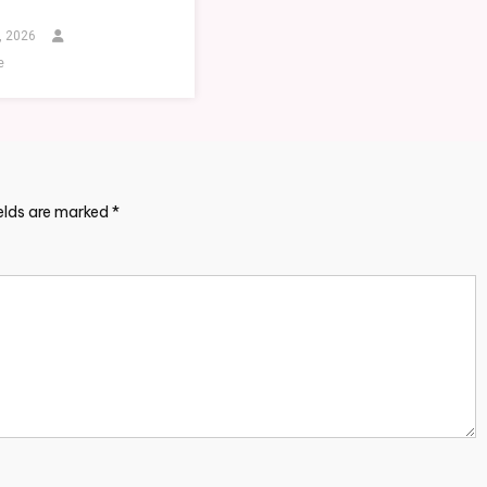
, 2026
e
ields are marked
*