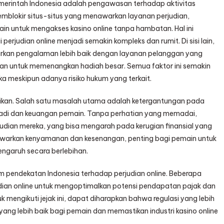
emerintah Indonesia adalah pengawasan terhadap aktivitas
emblokir situs-situs yang menawarkan layanan perjudian,
in untuk mengakses kasino online tanpa hambatan. Hal ini
udian online menjadi semakin kompleks dan rumit. Di sisi lain,
warkan pengalaman lebih baik dengan layanan pelanggan yang
tan untuk memenangkan hadiah besar. Semua faktor ini semakin
 meskipun adanya risiko hukum yang terkait.
ifikan. Salah satu masalah utama adalah ketergantungan pada
badi dan keuangan pemain. Tanpa perhatian yang memadai,
rjudian mereka, yang bisa mengarah pada kerugian finansial yang
enawarkan kenyamanan dan kesenangan, penting bagi pemain untuk
ngaruh secara berlebihan.
 pendekatan Indonesia terhadap perjudian online. Beberapa
dian online untuk mengoptimalkan potensi pendapatan pajak dan
 mengikuti jejak ini, dapat diharapkan bahwa regulasi yang lebih
ang lebih baik bagi pemain dan memastikan industri kasino online