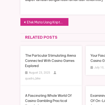
Post navigation
Efek Mata Uang Kripto Pada Kasino Di Web: Apakah Bitcoin Adalah Potensi Permainan?
RELATED POSTS
The Particular Stimulating Arena
Your Fas
Connected With Casino Games
Casino 
Explored
July 10,
August 23, 2025
quadro_bike
A Fascinating Whole World Of
Examinin
Casino Gambling Practical
Of On-Lin