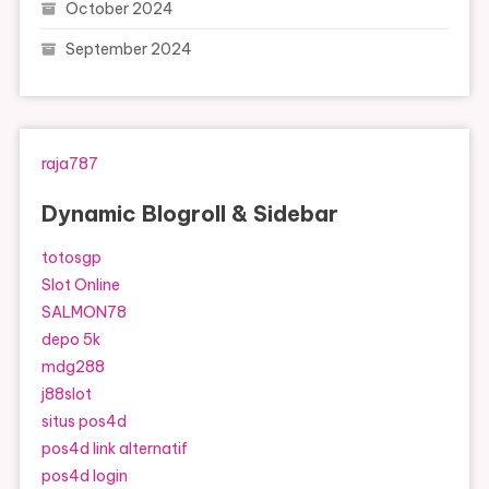
October 2024
September 2024
raja787
Dynamic Blogroll & Sidebar
totosgp
Slot Online
SALMON78
depo 5k
mdg288
j88slot
situs pos4d
pos4d link alternatif
pos4d login