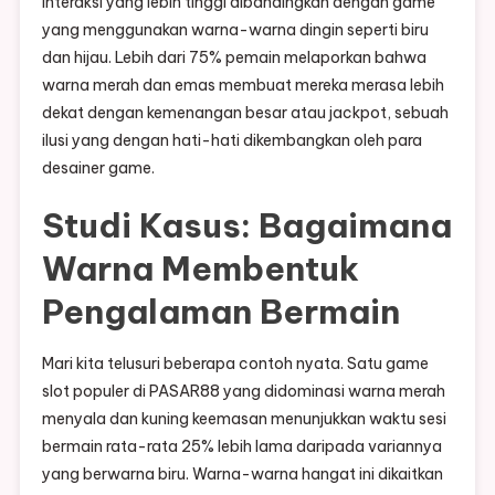
interaksi yang lebih tinggi dibandingkan dengan game
yang menggunakan warna-warna dingin seperti biru
dan hijau. Lebih dari 75% pemain melaporkan bahwa
warna merah dan emas membuat mereka merasa lebih
dekat dengan kemenangan besar atau jackpot, sebuah
ilusi yang dengan hati-hati dikembangkan oleh para
desainer game.
Studi Kasus: Bagaimana
Warna Membentuk
Pengalaman Bermain
Mari kita telusuri beberapa contoh nyata. Satu game
slot populer di PASAR88 yang didominasi warna merah
menyala dan kuning keemasan menunjukkan waktu sesi
bermain rata-rata 25% lebih lama daripada variannya
yang berwarna biru. Warna-warna hangat ini dikaitkan