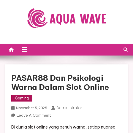
Skip to content
PASAR88 Dan Psikologi
Warna Dalam Slot Online
Gaming
Administrator
November 5, 2025
Leave A Comment
On PASAR88 Dan Psikologi Warna Dalam
Slot Online
Di dunia slot online yang penuh warna, setiap nuansa