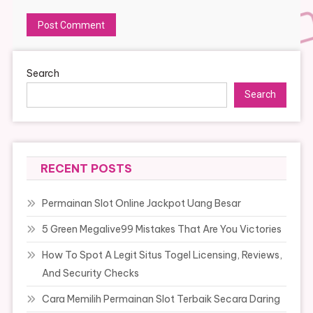
Search
Search
RECENT POSTS
Permainan Slot Online Jackpot Uang Besar
5 Green Megalive99 Mistakes That Are You Victories
How To Spot A Legit Situs Togel Licensing, Reviews,
And Security Checks
Cara Memilih Permainan Slot Terbaik Secara Daring