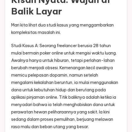
Balik Layar
Mari kita lihat dua studi kasus yang menggambarkan
kompleksitas masalah ini.
Studi Kasus A: Seorang freelancer berusia 28 tahun
mulai bermain poker online untuk mengisi waktu luang.
Awalnya hanya untuk hiburan, tetapi perlahan-lahan
berubah menjadi obsesi. Kemenangan kecil awalnya
memicu pelepasan dopamin, namun setelah
mengalami kekalahan beruntun, ia mulai menggunakan
dana untuk kebutuhan hidup dan berutang pada
aplikasi pinjaman online. Titik baliknya adalah ketika ia
menyadari bahwa ia telah menghabiskan dana untuk
perawatan hewan peliharaannya yang sakit. Ia kini
sedang dalam proses pemulihan, berjuang melawan
rasa malu dan beban utang yang besar.