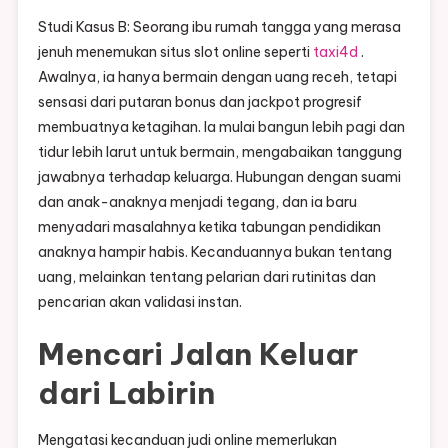
Studi Kasus B: Seorang ibu rumah tangga yang merasa
jenuh menemukan situs slot online seperti
taxi4d
.
Awalnya, ia hanya bermain dengan uang receh, tetapi
sensasi dari putaran bonus dan jackpot progresif
membuatnya ketagihan. Ia mulai bangun lebih pagi dan
tidur lebih larut untuk bermain, mengabaikan tanggung
jawabnya terhadap keluarga. Hubungan dengan suami
dan anak-anaknya menjadi tegang, dan ia baru
menyadari masalahnya ketika tabungan pendidikan
anaknya hampir habis. Kecanduannya bukan tentang
uang, melainkan tentang pelarian dari rutinitas dan
pencarian akan validasi instan.
Mencari Jalan Keluar
dari Labirin
Mengatasi kecanduan judi online memerlukan