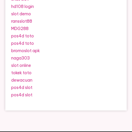
hd108 login
slot demo
ransslot88
MDG288
pos4d toto
pos4d toto
bromoslot apk
naga303
slot online
tokek toto
dewacuan
pos4d slot
pos4d slot