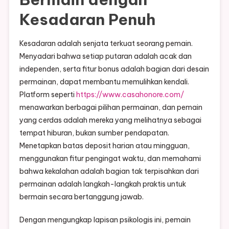
Kesadaran Penuh
Kesadaran adalah senjata terkuat seorang pemain.
Menyadari bahwa setiap putaran adalah acak dan
independen, serta fitur bonus adalah bagian dari desain
permainan, dapat membantu memulihkan kendali.
Platform seperti
https://www.casahonore.com/
menawarkan berbagai pilihan permainan, dan pemain
yang cerdas adalah mereka yang melihatnya sebagai
tempat hiburan, bukan sumber pendapatan.
Menetapkan batas deposit harian atau mingguan,
menggunakan fitur pengingat waktu, dan memahami
bahwa kekalahan adalah bagian tak terpisahkan dari
permainan adalah langkah-langkah praktis untuk
bermain secara bertanggung jawab.
Dengan mengungkap lapisan psikologis ini, pemain