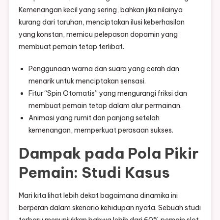
Kemenangan kecil yang sering, bahkan jika nilainya
kurang dari taruhan, menciptakan ilusi keberhasilan
yang konstan, memicu pelepasan dopamin yang
membuat pemain tetap terlibat.
Penggunaan warna dan suara yang cerah dan
menarik untuk menciptakan sensasi.
Fitur “Spin Otomatis” yang mengurangi friksi dan
membuat pemain tetap dalam alur permainan.
Animasi yang rumit dan panjang setelah
kemenangan, memperkuat perasaan sukses.
Dampak pada Pola Pikir
Pemain: Studi Kasus
Mari kita lihat lebih dekat bagaimana dinamika ini
berperan dalam skenario kehidupan nyata. Sebuah studi
terbaru menunjukkan bahwa lebih dari 60% pemain slot