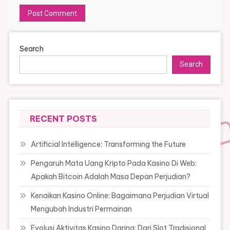
Search
Search
RECENT POSTS
Artificial Intelligence: Transforming the Future
Pengaruh Mata Uang Kripto Pada Kasino Di Web:
Apakah Bitcoin Adalah Masa Depan Perjudian?
Kenaikan Kasino Online: Bagaimana Perjudian Virtual
Mengubah Industri Permainan
Evolusi Aktivitas Kasino Daring: Dari Slot Tradisional