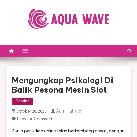
Skip to content
Mengungkap Psikologi Di
Balik Pesona Mesin Slot
Gaming
Administrator
October 28, 2025
Leave A Comment
On Mengungkap Psikologi Di Balik Pesona
Mesin Slot
Dunia perjudian online telah berkembang pesat, dengan