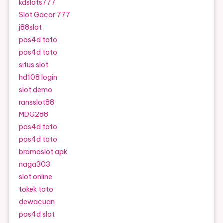
kdslots777
Slot Gacor 777
j88slot
pos4d toto
pos4d toto
situs slot
hd108 login
slot demo
ransslot88
MDG288
pos4d toto
pos4d toto
bromoslot apk
naga303
slot online
tokek toto
dewacuan
pos4d slot