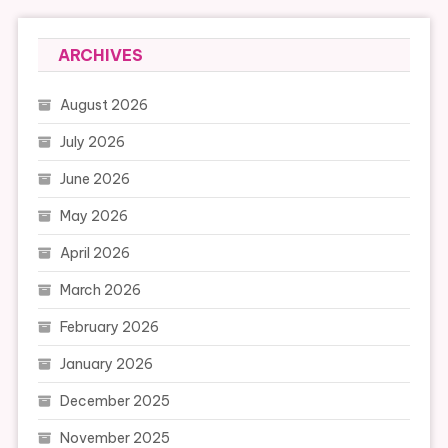
ARCHIVES
August 2026
July 2026
June 2026
May 2026
April 2026
March 2026
February 2026
January 2026
December 2025
November 2025