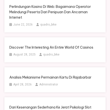
Perlindungan Kasino Di Web: Bagaimana Operator
Melindungi Peserta Dari Penipuan Dan Ancaman
Internet
June 22, 2026
quadro_bike
Discover The Interesting An Entire World Of Casinos
August 28, 2025
quadro_bike
Analisis Mekanisme Permainan Kartu Di Rajabarbar
April 28, 2026
Administrator
Dari Kesenangan Sederhana Ke Jerat Psikologi Slot