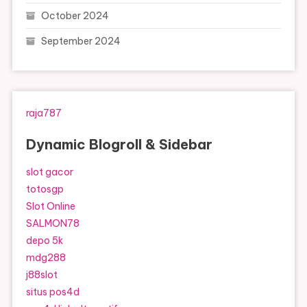
October 2024
September 2024
raja787
Dynamic Blogroll & Sidebar
slot gacor
totosgp
Slot Online
SALMON78
depo 5k
mdg288
j88slot
situs pos4d