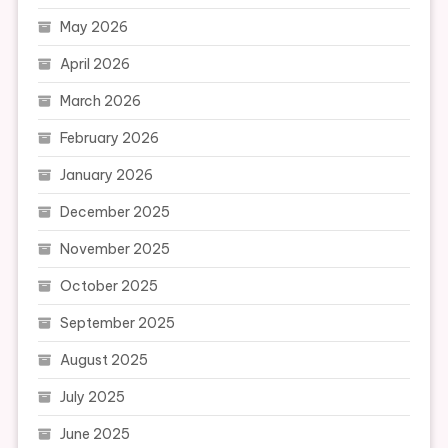
May 2026
April 2026
March 2026
February 2026
January 2026
December 2025
November 2025
October 2025
September 2025
August 2025
July 2025
June 2025