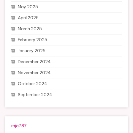
May 2025
April 2025
March 2025
February 2025
January 2025
December 2024
November 2024
October 2024
September 2024
raja787