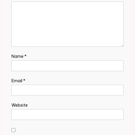
Name
*
Email
*
Website