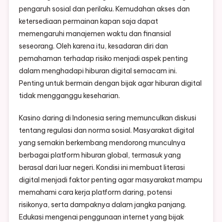
pengaruh sosial dan perilaku. Kemudahan akses dan
ketersediaan permainan kapan saja dapat
memengaruhi manajemen waktu dan finansial
seseorang. Oleh karena itu, kesadaran diri dan
pemahaman terhadap risiko menjadi aspek penting
dalam menghadapi hiburan digital semacam ini.
Penting untuk bermain dengan bijak agar hiburan digital
tidak mengganggu keseharian.
Kasino daring di Indonesia sering memunculkan diskusi
tentang regulasi dan norma sosial. Masyarakat digital
yang semakin berkembang mendorong munculnya
berbagai platform hiburan global, termasuk yang
berasal dari luar negeri. Kondisi ini membuat literasi
digital menjadi faktor penting agar masyarakat mampu
memahami cara kerja platform daring, potensi
risikonya, serta dampaknya dalam jangka panjang.
Edukasi mengenai penggunaan internet yang bijak