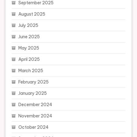
September 2025
August 2025
July 2025
June 2025
May 2025
April 2025
March 2025
February 2025
January 2025
December 2024
November 2024
October 2024