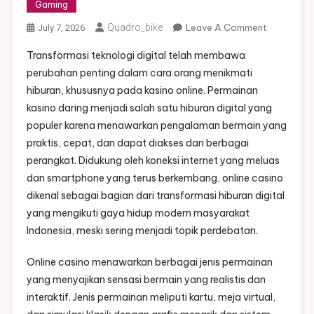
Gaming
Quadro_bike
Leave A Comment
On Evaluas
July 7, 2026
Lengkap Da
Transformasi teknologi digital telah membawa
Situs Kasi
perubahan penting dalam cara orang menikmati
Online Situ
hiburan, khususnya pada kasino online. Permainan
Kasino Onl
kasino daring menjadi salah satu hiburan digital yang
Yang
Menggabu
populer karena menawarkan pengalaman bermain yang
Keselamat
praktis, cepat, dan dapat diakses dari berbagai
Teknologi 
perangkat. Didukung oleh koneksi internet yang meluas
Bonus Pre
dan smartphone yang terus berkembang, online casino
dikenal sebagai bagian dari transformasi hiburan digital
yang mengikuti gaya hidup modern masyarakat
Indonesia, meski sering menjadi topik perdebatan.
Online casino menawarkan berbagai jenis permainan
yang menyajikan sensasi bermain yang realistis dan
interaktif. Jenis permainan meliputi kartu, meja virtual,