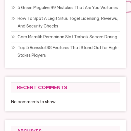
5 Green Megalive99 Mistakes That Are You Victories
How To Spot A Legit Situs Togel Licensing, Reviews,
And Security Checks
Cara Memilih Permainan Slot Terbaik Secara Daring
Top 5 Ransslot88 Features That Stand Out for High-
Stakes Players
RECENT COMMENTS
No comments to show.
ARCHIVES