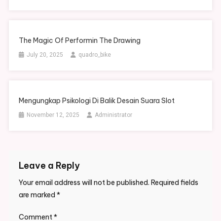
The Magic Of Performin The Drawing
July 20, 2025
quadro_bike
Mengungkap Psikologi Di Balik Desain Suara Slot
November 12, 2025
Administrator
Leave a Reply
Your email address will not be published.
Required fields
are marked
*
Comment
*