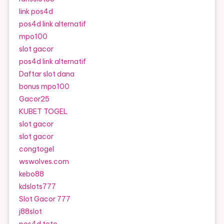
link pos4d
pos4d link alternatif
mpo100
slot gacor
pos4d link alternatif
Daftar slot dana
bonus mpo100
Gacor25
KUBET TOGEL
slot gacor
slot gacor
congtogel
wswolves.com
kebo88
kdslots777
Slot Gacor 777
j88slot
pos4d toto