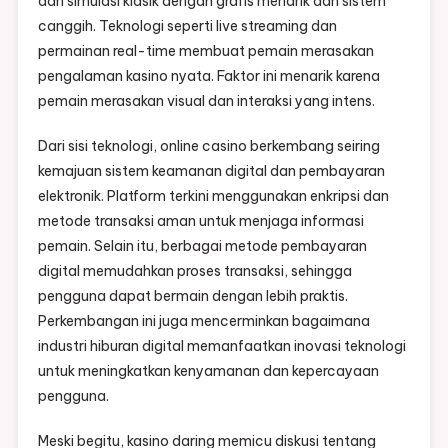
dan simulasi klasik dengan grafis menarik dan sistem
canggih. Teknologi seperti live streaming dan
permainan real-time membuat pemain merasakan
pengalaman kasino nyata. Faktor ini menarik karena
pemain merasakan visual dan interaksi yang intens.
Dari sisi teknologi, online casino berkembang seiring
kemajuan sistem keamanan digital dan pembayaran
elektronik. Platform terkini menggunakan enkripsi dan
metode transaksi aman untuk menjaga informasi
pemain. Selain itu, berbagai metode pembayaran
digital memudahkan proses transaksi, sehingga
pengguna dapat bermain dengan lebih praktis.
Perkembangan ini juga mencerminkan bagaimana
industri hiburan digital memanfaatkan inovasi teknologi
untuk meningkatkan kenyamanan dan kepercayaan
pengguna.
Meski begitu, kasino daring memicu diskusi tentang