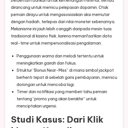
berdentum bahkan untuk kemenangan minimal, semua
dirancang untuk memicu pelepasan dopamin. Otak
pemain dirayu untuk mengasosiasikan aksi memutar
dengan hadiah, terlepas dari nilai moneter sebenarnya.
Mekanisme ini jauh lebih canggih daripada mesin tuas
tradisional di kasino fisik, karena memanfaatkan data
real-time untuk mempersonalisasi pengalaman.
Penggunaan warna dan melodi tertentu untuk
meningkatkan gairah dan fokus.
Struktur “Bonus Near-Miss” di mana simbol jackpot
berhenti tepat di sebelah garis pembayaran, memicu
dorongan untuk mencoba lagi.
Timer dan notifikasi yang memberi tahu pemain
tentang “promo yang akan berakhir” untuk
menciptakan urgensi.
Studi Kasus: Dari Klik