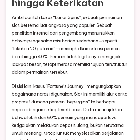
hingga Keterikatan
Ambil contoh kasus “Lunar Spins”, sebuah permainan
slot bertema luar angkasa yang populer. Sebuah
penelitian internal dari pengembang menunjukkan
bahwa pengenalan misi harian sederhana—seperti
“lakukan 20 putaran”—meningkatkan retensi pemain
baru hingga 40%. Pemain tidak lagi hanya mengejak
jackpot besar, tetapi merasa memiliki tujuan terstruktur
dalam permainan tersebut.
Di sisi lain, kasus “Fortune’s Journey” mengungkapkan
bagaimana narasi digunakan. Slot ini memiliki alur cerita
progresif di mana pemain “bepergian” ke berbagai
negara dengan setiap level bonus. Data menunjukkan
bahwa lebih dari 60% pemain yang mencapai level
ketiga akan melakukan deposit ulang, bukan terutama
untuk menang, tetapi untuk menyelesaikan perjalanan