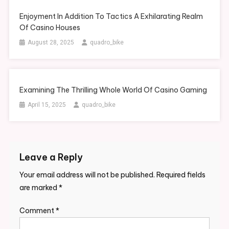
Enjoyment In Addition To Tactics A Exhilarating Realm
Of Casino Houses
August 28, 2025
quadro_bike
Examining The Thrilling Whole World Of Casino Gaming
April 15, 2025
quadro_bike
Leave a Reply
Your email address will not be published.
Required fields
are marked
*
Comment
*