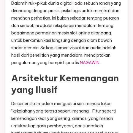
Dalam hiruk-pikuk dunia digital, ada sebuah ranah yang
dirancang dengan presisi psikologis untuk memikat dan
menahan perhatian. Ini bukan sekadar tentang putaran
dan simbol; ini adalah eksplorasi mendalam tentang
bagaimana permainan mesin slot online dirancang
untuk berkomunikasi langsung dengan alam bawah
sadar pemain. Setiap elemen visual dan audio adalah
hasil dari penelitian yang mendalam, menciptakan
pengalaman yang hampir hipnotis
NAGAWIN
.
Arsitektur Kemenangan
yang Ilusif
Desainer slot modern menguasai seni menciptakan
“kekalahan yang terasa seperti menang”. Fitur seperti
kemenangan kecil yang sering, animasi yang meriah
untuk setiap garis pembayaran, dan suara koin