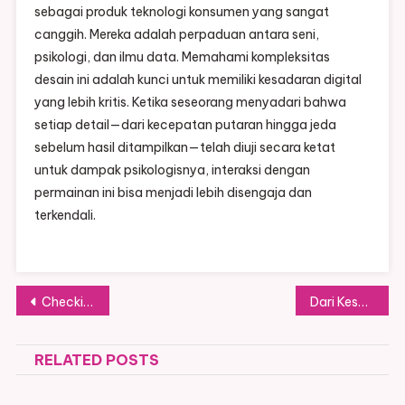
sebagai produk teknologi konsumen yang sangat
canggih. Mereka adalah perpaduan antara seni,
psikologi, dan ilmu data. Memahami kompleksitas
desain ini adalah kunci untuk memiliki kesadaran digital
yang lebih kritis. Ketika seseorang menyadari bahwa
setiap detail—dari kecepatan putaran hingga jeda
sebelum hasil ditampilkan—telah diuji secara ketat
untuk dampak psikologisnya, interaksi dengan
permainan ini bisa menjadi lebih disengaja dan
terkendali.
Post navigation
Checking Out The Vivid And Exciting An Entire World Of Gambling Houses
Dari Kesenangan Sederhana ke Jerat Psikologi Slot Digital
RELATED POSTS