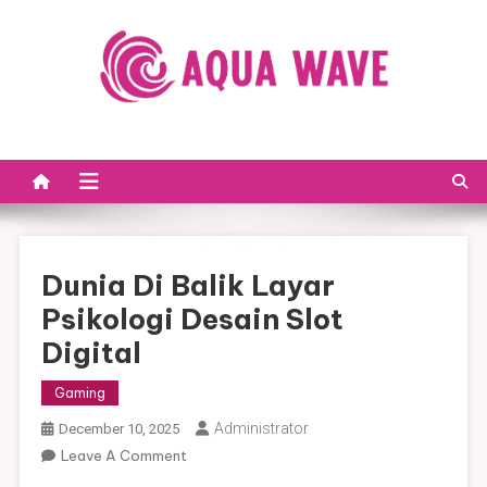
Skip to content
Dunia Di Balik Layar
Psikologi Desain Slot
Digital
Gaming
Administrator
December 10, 2025
Leave A Comment
On Dunia Di Balik Layar Psikologi Desain
Slot Digital