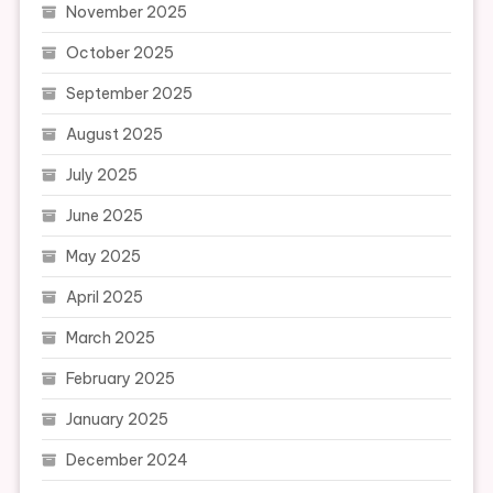
November 2025
October 2025
September 2025
August 2025
July 2025
June 2025
May 2025
April 2025
March 2025
February 2025
January 2025
December 2024